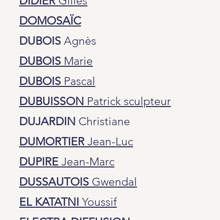
DIDIER
Gilles
DOMOSAÏC
DUBOIS
Agnès
DUBOIS
Marie
DUBOIS
Pascal
DUBUISSON
Patrick sculpteur
DUJARDIN
Christiane
DUMORTIER
Jean-Luc
DUPIRE
Jean-Marc
DUSSAUTOIS
Gwendal
EL KATATNI
Youssif