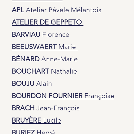
APL
Atelier Pévèle Mélantois
ATELIER DE GEPPETO
BARVIAU
Florence
BEEUSWAERT
Marie
BÉNARD
Anne-Marie
BOUCHART
Nathalie
BOUJU
Alain
BOURDON FOURNIER
Françoise
BRACH
Jean-François
BRUYÈRE
Lucile
BURIEZ
Hervé